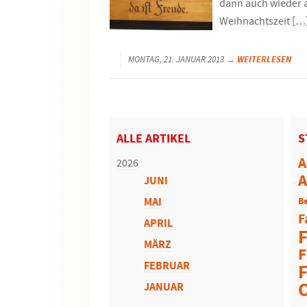
dann auch wieder a
Weihnachtszeit […
→ WEITERLESEN
MONTAG, 21. JANUAR 2013
ALLE ARTIKEL
S
A
2026
A
JUNI
MAI
Be
F
APRIL
F
MÄRZ
F
FEBRUAR
F
JANUAR