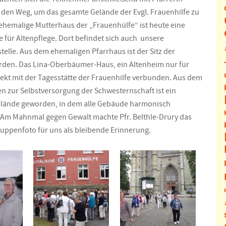
f den Weg, um das gesamte Gelände der Evgl. Frauenhilfe zu
 ehemalige Mutterhaus der „Frauenhülfe“ ist heute eine
 für Altenpflege. Dort befindet sich auch unsere
elle. Aus dem ehemaligen Pfarrhaus ist der Sitz der
den. Das Lina-Oberbäumer-Haus, ein Altenheim nur für
ekt mit der Tagesstätte der Frauenhilfe verbunden. Aus dem
n zur Selbstversorgung der Schwesternschaft ist ein
elände geworden, in dem alle Gebäude harmonisch
. Am Mahnmal gegen Gewalt machte Pfr. Belthle-Drury das
ruppenfoto für uns als bleibende Erinnerung.