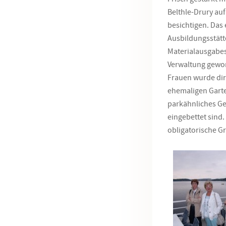
Belthle-Drury au
besichtigen. Das
Ausbildungsstätte
Materialausgabest
Verwaltung gewor
Frauen wurde dir
ehemaligen Garte
parkähnliches G
eingebettet sind
obligatorische G