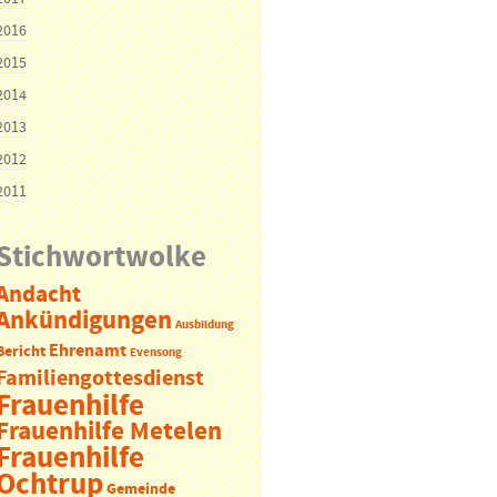
2016
2015
2014
2013
2012
2011
Stichwortwolke
Andacht
Ankündigungen
Ausbildung
Ehrenamt
Bericht
Evensong
Familiengottesdienst
Frauenhilfe
Frauenhilfe Metelen
Frauenhilfe
Ochtrup
Gemeinde