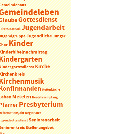
Gemeindehaus
Gemeindeleben
Gottesdienst
Glaube
Jugendarbeit
Jahresstatistik
Jugendliche
Jugendgruppe
Junger
Kinder
Chor
Kinderbibelnachmittag
Kindergarten
Kirche
Kindergottesdienst
Kirchenkreis
Kirchenmusik
Konfirmanden
Kulturkirche
Metelen
Leben
Neujahrsempfang
Presbyterium
Pfarrer
Reformationsjahr
Regionaler
Seniorenarbeit
Jugendgottesdienst
Seniorenkreis
Stellenangebot