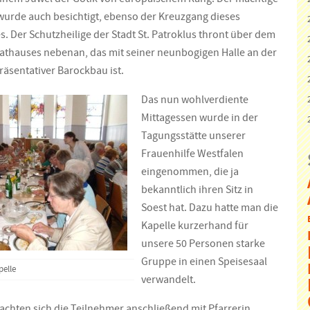
 wurde auch besichtigt, ebenso der Kreuzgang dieses
s. Der Schutzheilige der Stadt St. Patroklus thront über dem
thauses nebenan, das mit seiner neunbogigen Halle an der
räsentativer Barockbau ist.
Das nun wohlverdiente
Mittagessen wurde in der
Tagungsstätte unserer
Frauenhilfe Westfalen
eingenommen, die ja
bekanntlich ihren Sitz in
Soest hat. Dazu hatte man die
Kapelle kurzerhand für
unsere 50 Personen starke
Gruppe in einen Speisesaal
pelle
verwandelt.
machten sich die Teilnehmer anschließend mit Pfarrerin