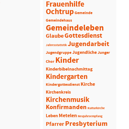
R
Frauenhilfe
Ochtrup
Gemeinde
Gemeindehaus
Gemeindeleben
Gottesdienst
Glaube
Jugendarbeit
Jahresstatistik
Jugendliche
Jugendgruppe
Junger
Kinder
Chor
Kinderbibelnachmittag
Kindergarten
Kirche
Kindergottesdienst
Kirchenkreis
Kirchenmusik
Konfirmanden
Kulturkirche
Metelen
Leben
Neujahrsempfang
Presbyterium
Pfarrer