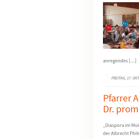
anregendes […]
FREITAG, 17. O
Pfarrer 
Dr. prom
„Diaspora im Müns
der Albrecht Phil