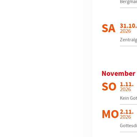
Bergma
SA
31.10.
2026
Zentral
November
SO
1.11.
2026
Kein Got
MO
2.11.
2026
Gottesdi