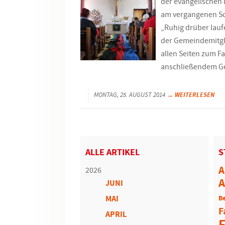
der evangelischen 
am vergangenen So
„Ruhig drüber lauf
der Gemeindemitgli
allen Seiten zum F
anschließendem G
→ WEITERLESEN
MONTAG, 25. AUGUST 2014
ALLE ARTIKEL
S
A
2026
A
JUNI
MAI
Be
F
APRIL