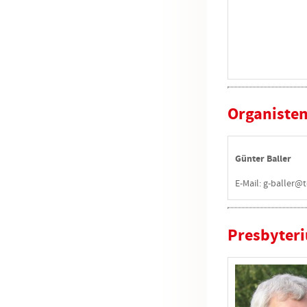
Organiste
Günter Baller
E-Mail: g-baller@
Presbyter