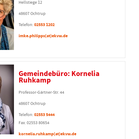
Hellstiege 12
48607 Ochtrup
Telefon:
02553 1202
imke.philipps(at)ekvw.de
Gemeindebüro: Kornelia
Ruhkamp
Professor-Gärtner-Str. 44
48607 Ochtrup
Telefon:
02553 5444
Fax: 02553 80654
kornelia.ruhkamp(at)ekvw.de