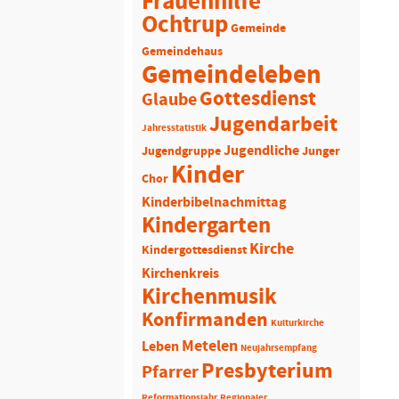
Frauenhilfe
Ochtrup
Gemeinde
Gemeindehaus
Gemeindeleben
Gottesdienst
Glaube
Jugendarbeit
Jahresstatistik
Jugendliche
Jugendgruppe
Junger
Kinder
Chor
Kinderbibelnachmittag
Kindergarten
Kirche
Kindergottesdienst
Kirchenkreis
Kirchenmusik
Konfirmanden
Kulturkirche
Metelen
Leben
Neujahrsempfang
Presbyterium
Pfarrer
Reformationsjahr
Regionaler