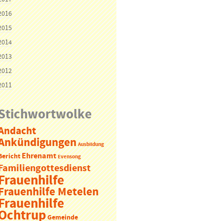
2016
2015
2014
2013
2012
2011
Stichwortwolke
Andacht
Ankündigungen
Ausbildung
Ehrenamt
Bericht
Evensong
Familiengottesdienst
Frauenhilfe
Frauenhilfe Metelen
Frauenhilfe
Ochtrup
Gemeinde