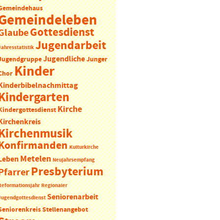
Gemeindehaus
Gemeindeleben
Gottesdienst
Glaube
Jugendarbeit
Jahresstatistik
Jugendliche
Jugendgruppe
Junger
Kinder
Chor
Kinderbibelnachmittag
Kindergarten
Kirche
Kindergottesdienst
Kirchenkreis
Kirchenmusik
Konfirmanden
Kulturkirche
Metelen
Leben
Neujahrsempfang
Presbyterium
Pfarrer
Reformationsjahr
Regionaler
Seniorenarbeit
Jugendgottesdienst
Seniorenkreis
Stellenangebot