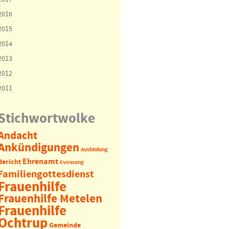
2016
2015
2014
2013
2012
2011
Stichwortwolke
Andacht
Ankündigungen
Ausbildung
Ehrenamt
Bericht
Evensong
Familiengottesdienst
Frauenhilfe
Frauenhilfe Metelen
Frauenhilfe
Ochtrup
Gemeinde