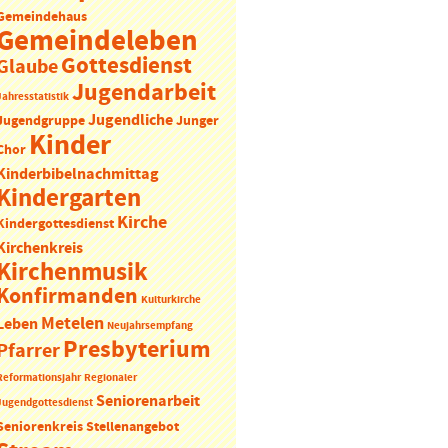
Gemeindehaus
Gemeindeleben
Gottesdienst
Glaube
Jugendarbeit
Jahresstatistik
Jugendliche
Jugendgruppe
Junger
Kinder
Chor
Kinderbibelnachmittag
Kindergarten
Kirche
Kindergottesdienst
Kirchenkreis
Kirchenmusik
Konfirmanden
Kulturkirche
Metelen
Leben
Neujahrsempfang
Presbyterium
Pfarrer
Reformationsjahr
Regionaler
Seniorenarbeit
Jugendgottesdienst
Seniorenkreis
Stellenangebot