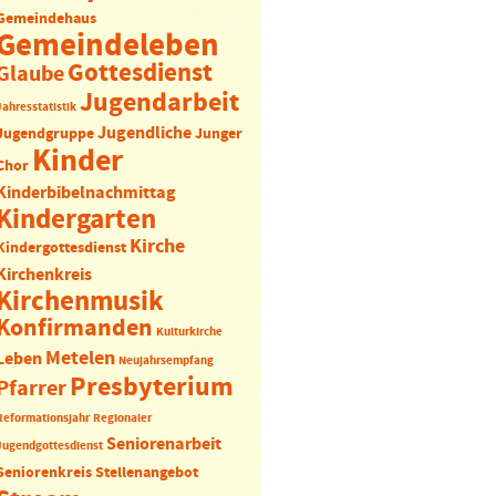
Gemeindehaus
Gemeindeleben
Gottesdienst
Glaube
Jugendarbeit
Jahresstatistik
Jugendliche
Jugendgruppe
Junger
Kinder
Chor
Kinderbibelnachmittag
Kindergarten
Kirche
Kindergottesdienst
Kirchenkreis
Kirchenmusik
Konfirmanden
Kulturkirche
Metelen
Leben
Neujahrsempfang
Presbyterium
Pfarrer
Reformationsjahr
Regionaler
Seniorenarbeit
Jugendgottesdienst
Seniorenkreis
Stellenangebot