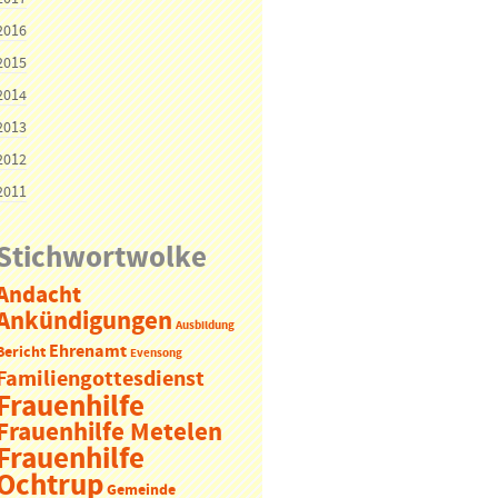
2016
2015
2014
2013
2012
2011
Stichwortwolke
Andacht
Ankündigungen
Ausbildung
Ehrenamt
Bericht
Evensong
Familiengottesdienst
Frauenhilfe
Frauenhilfe Metelen
Frauenhilfe
Ochtrup
Gemeinde