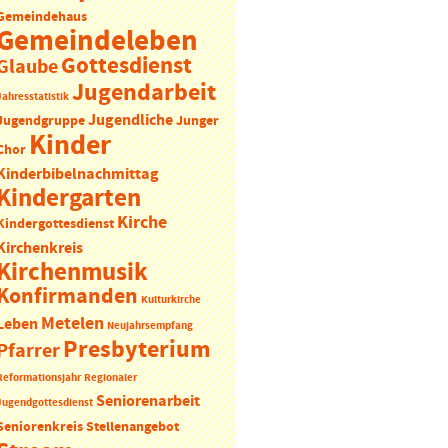
Gemeindehaus
Gemeindeleben
Gottesdienst
Glaube
Jugendarbeit
Jahresstatistik
Jugendliche
Jugendgruppe
Junger
Kinder
Chor
Kinderbibelnachmittag
Kindergarten
Kirche
Kindergottesdienst
Kirchenkreis
Kirchenmusik
Konfirmanden
Kulturkirche
Metelen
Leben
Neujahrsempfang
Presbyterium
Pfarrer
Reformationsjahr
Regionaler
Seniorenarbeit
Jugendgottesdienst
Seniorenkreis
Stellenangebot