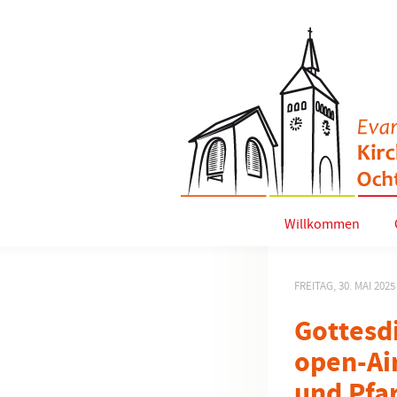
Willkommen
FREITAG, 30. MAI 2025
Gottesd
open-Air
und Pfa