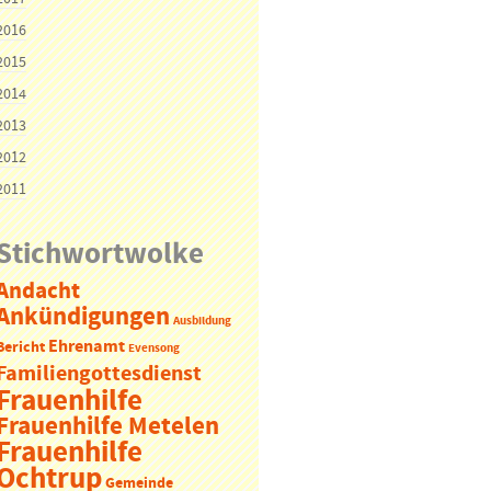
2016
2015
2014
2013
2012
2011
Stichwortwolke
Andacht
Ankündigungen
Ausbildung
Ehrenamt
Bericht
Evensong
Familiengottesdienst
Frauenhilfe
Frauenhilfe Metelen
Frauenhilfe
Ochtrup
Gemeinde