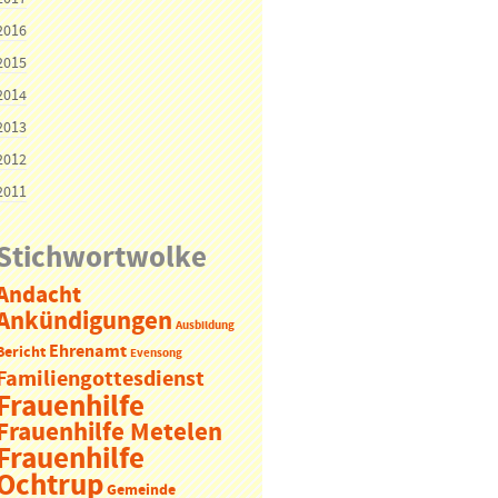
2016
2015
2014
2013
2012
2011
Stichwortwolke
Andacht
Ankündigungen
Ausbildung
Ehrenamt
Bericht
Evensong
Familiengottesdienst
Frauenhilfe
Frauenhilfe Metelen
Frauenhilfe
Ochtrup
Gemeinde