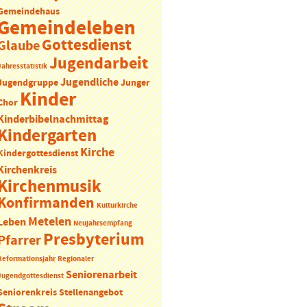
Gemeindehaus
Gemeindeleben
Gottesdienst
Glaube
Jugendarbeit
Jahresstatistik
Jugendliche
Jugendgruppe
Junger
Kinder
Chor
Kinderbibelnachmittag
Kindergarten
Kirche
Kindergottesdienst
Kirchenkreis
Kirchenmusik
Konfirmanden
Kulturkirche
Metelen
Leben
Neujahrsempfang
Presbyterium
Pfarrer
Reformationsjahr
Regionaler
Seniorenarbeit
Jugendgottesdienst
Seniorenkreis
Stellenangebot