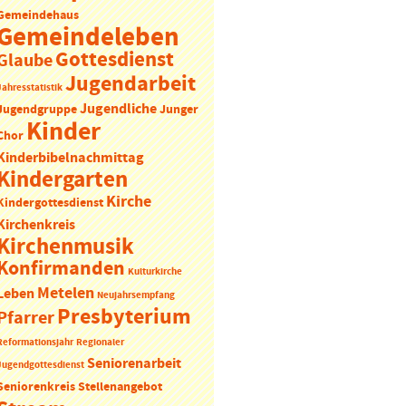
Gemeindehaus
Gemeindeleben
Gottesdienst
Glaube
Jugendarbeit
Jahresstatistik
Jugendliche
Jugendgruppe
Junger
Kinder
Chor
Kinderbibelnachmittag
Kindergarten
Kirche
Kindergottesdienst
Kirchenkreis
Kirchenmusik
Konfirmanden
Kulturkirche
Metelen
Leben
Neujahrsempfang
Presbyterium
Pfarrer
Reformationsjahr
Regionaler
Seniorenarbeit
Jugendgottesdienst
Seniorenkreis
Stellenangebot