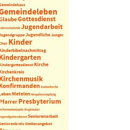
Gemeindehaus
Gemeindeleben
Gottesdienst
Glaube
Jugendarbeit
Jahresstatistik
Jugendliche
Jugendgruppe
Junger
Kinder
Chor
Kinderbibelnachmittag
Kindergarten
Kirche
Kindergottesdienst
Kirchenkreis
Kirchenmusik
Konfirmanden
Kulturkirche
Metelen
Leben
Neujahrsempfang
Presbyterium
Pfarrer
Reformationsjahr
Regionaler
Seniorenarbeit
Jugendgottesdienst
Seniorenkreis
Stellenangebot