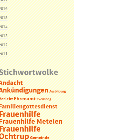
2016
2015
2014
2013
2012
2011
Stichwortwolke
Andacht
Ankündigungen
Ausbildung
Ehrenamt
Bericht
Evensong
Familiengottesdienst
Frauenhilfe
Frauenhilfe Metelen
Frauenhilfe
Ochtrup
Gemeinde