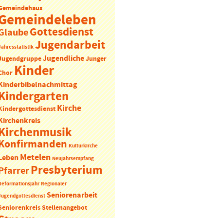
Gemeindehaus
Gemeindeleben
Gottesdienst
Glaube
Jugendarbeit
Jahresstatistik
Jugendliche
Jugendgruppe
Junger
Kinder
Chor
Kinderbibelnachmittag
Kindergarten
Kirche
Kindergottesdienst
Kirchenkreis
Kirchenmusik
Konfirmanden
Kulturkirche
Metelen
Leben
Neujahrsempfang
Presbyterium
Pfarrer
Reformationsjahr
Regionaler
Seniorenarbeit
Jugendgottesdienst
Seniorenkreis
Stellenangebot