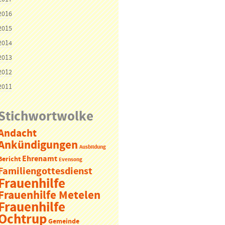
2016
2015
2014
2013
2012
2011
Stichwortwolke
Andacht
Ankündigungen
Ausbildung
Ehrenamt
Bericht
Evensong
Familiengottesdienst
Frauenhilfe
Frauenhilfe Metelen
Frauenhilfe
Ochtrup
Gemeinde