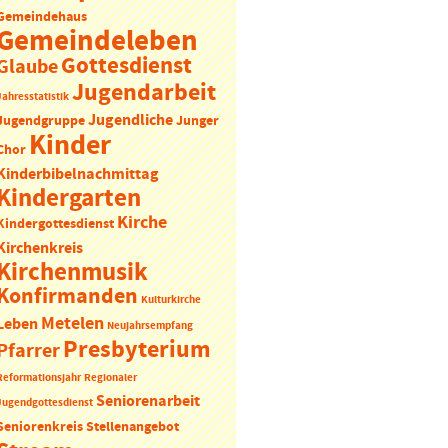
Gemeindehaus
Gemeindeleben
Gottesdienst
Glaube
Jugendarbeit
Jahresstatistik
Jugendliche
Jugendgruppe
Junger
Kinder
Chor
Kinderbibelnachmittag
Kindergarten
Kirche
Kindergottesdienst
Kirchenkreis
Kirchenmusik
Konfirmanden
Kulturkirche
Metelen
Leben
Neujahrsempfang
Presbyterium
Pfarrer
Reformationsjahr
Regionaler
Seniorenarbeit
Jugendgottesdienst
Seniorenkreis
Stellenangebot