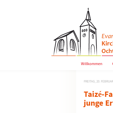
Willkommen
FREITAG, 20. FEBRUAR
Taizé-Fa
junge E