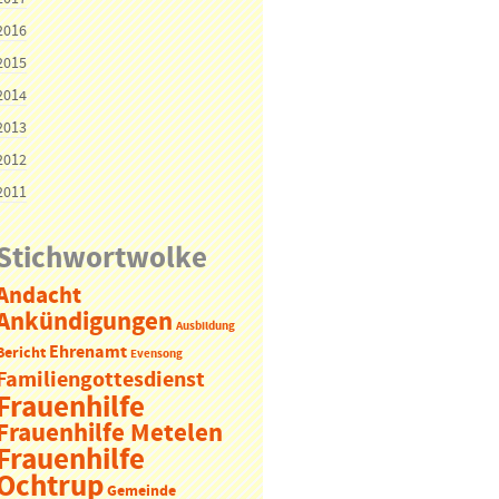
2016
2015
2014
2013
2012
2011
Stichwortwolke
Andacht
Ankündigungen
Ausbildung
Ehrenamt
Bericht
Evensong
Familiengottesdienst
Frauenhilfe
Frauenhilfe Metelen
Frauenhilfe
Ochtrup
Gemeinde