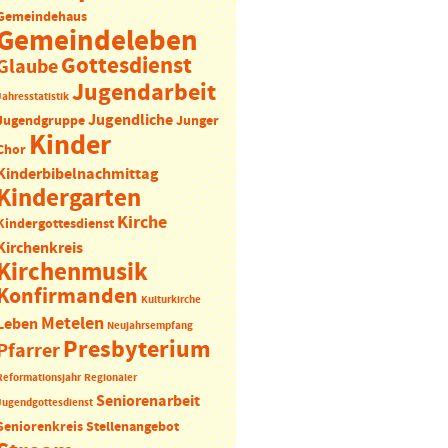
Gemeindehaus
Gemeindeleben
Gottesdienst
Glaube
Jugendarbeit
Jahresstatistik
Jugendliche
Jugendgruppe
Junger
Kinder
Chor
Kinderbibelnachmittag
Kindergarten
Kirche
Kindergottesdienst
Kirchenkreis
Kirchenmusik
Konfirmanden
Kulturkirche
Metelen
Leben
Neujahrsempfang
Presbyterium
Pfarrer
Reformationsjahr
Regionaler
Seniorenarbeit
Jugendgottesdienst
Seniorenkreis
Stellenangebot