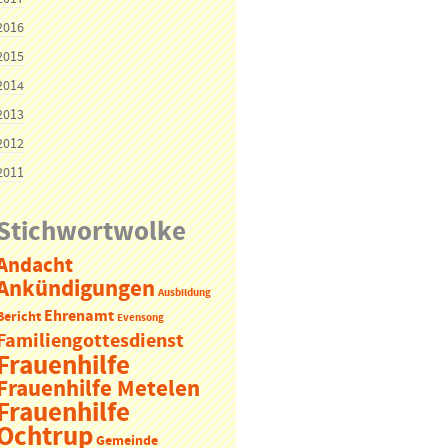
2016
2015
2014
2013
2012
2011
Stichwortwolke
Andacht
Ankündigungen
Ausbildung
Ehrenamt
Bericht
Evensong
Familiengottesdienst
Frauenhilfe
Frauenhilfe Metelen
Frauenhilfe
Ochtrup
Gemeinde