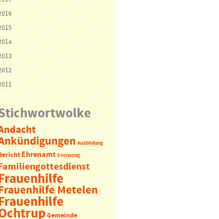
2016
2015
2014
2013
2012
2011
Stichwortwolke
Andacht
Ankündigungen
Ausbildung
Ehrenamt
Bericht
Evensong
Familiengottesdienst
Frauenhilfe
Frauenhilfe Metelen
Frauenhilfe
Ochtrup
Gemeinde