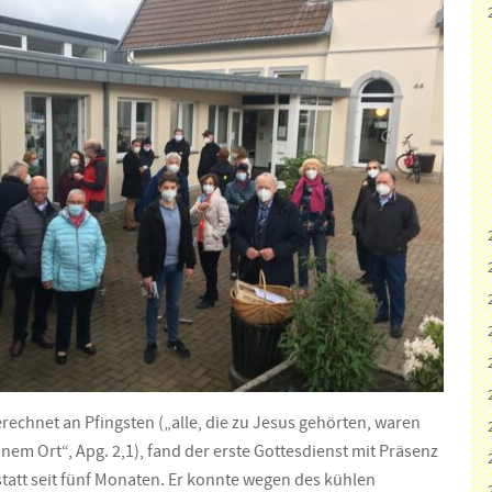
rechnet an Pfingsten („alle, die zu Jesus gehörten, waren
nem Ort“, Apg. 2,1), fand der erste Gottesdienst mit Präsenz
tatt seit fünf Monaten. Er konnte wegen des kühlen