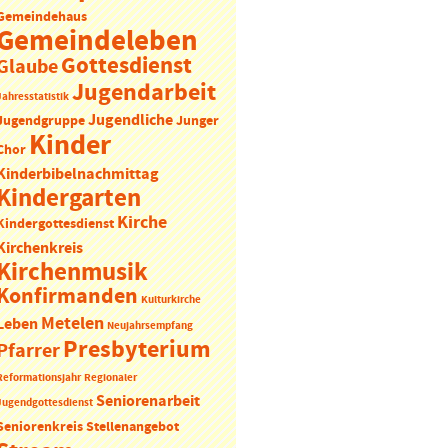
Gemeindehaus
Gemeindeleben
Gottesdienst
Glaube
Jugendarbeit
Jahresstatistik
Jugendliche
Jugendgruppe
Junger
Kinder
Chor
Kinderbibelnachmittag
Kindergarten
Kirche
Kindergottesdienst
Kirchenkreis
Kirchenmusik
Konfirmanden
Kulturkirche
Metelen
Leben
Neujahrsempfang
Presbyterium
Pfarrer
Reformationsjahr
Regionaler
Seniorenarbeit
Jugendgottesdienst
Seniorenkreis
Stellenangebot