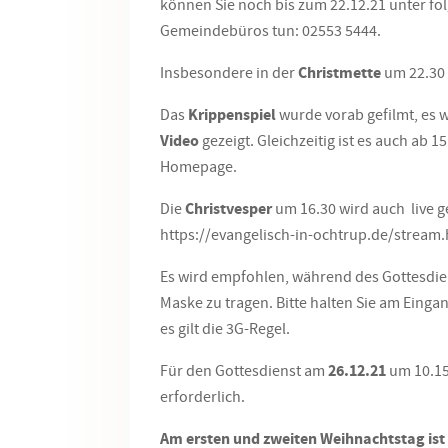
können Sie noch bis zum 22.12.21 unter f
Gemeindebüros tun: 02553 5444.
Insbesondere in der
Christmette
um 22.30 U
Das
Krippenspiel
wurde vorab gefilmt, es w
Video
gezeigt. Gleichzeitig ist es auch ab 
Homepage.
Die
Christvesper
um 16.30 wird auch live 
https://evangelisch-in-ochtrup.de/stream.
Es wird empfohlen, während des Gottesdiens
Maske zu tragen. Bitte halten Sie am Einga
es gilt die 3G-Regel.
Für den Gottesdienst am
26.12.21
um 10.15
erforderlich.
Am ersten und zweiten Weihnachtstag ist 