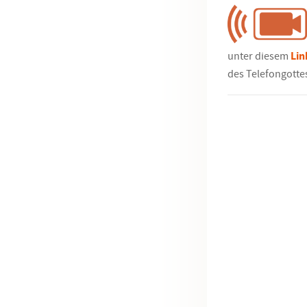
unter diesem
Lin
des Telefongotte