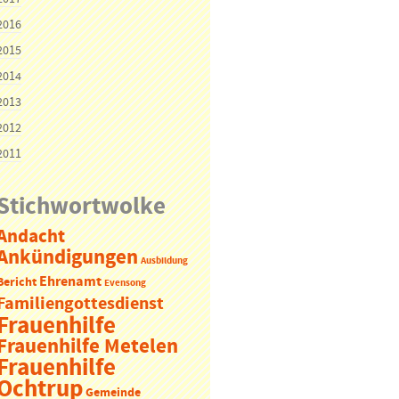
2016
2015
2014
2013
2012
2011
Stichwortwolke
Andacht
Ankündigungen
Ausbildung
Ehrenamt
Bericht
Evensong
Familiengottesdienst
Frauenhilfe
Frauenhilfe Metelen
Frauenhilfe
Ochtrup
Gemeinde