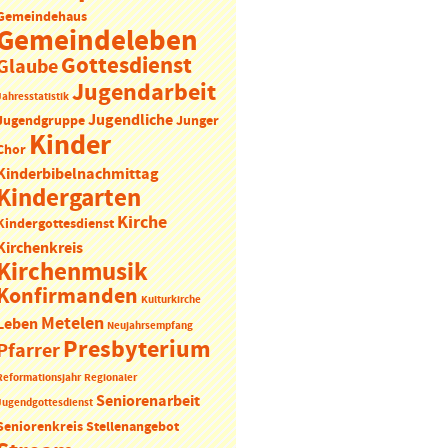
Gemeindehaus
Gemeindeleben
Gottesdienst
Glaube
Jugendarbeit
Jahresstatistik
Jugendliche
Jugendgruppe
Junger
Kinder
Chor
Kinderbibelnachmittag
Kindergarten
Kirche
Kindergottesdienst
Kirchenkreis
Kirchenmusik
Konfirmanden
Kulturkirche
Metelen
Leben
Neujahrsempfang
Presbyterium
Pfarrer
Reformationsjahr
Regionaler
Seniorenarbeit
Jugendgottesdienst
Seniorenkreis
Stellenangebot