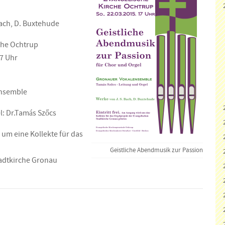
Bach, D. Buxtehude
che Ochtrup
17 Uhr
nsemble
l: Dr.Tamás Szőcs
um eine Kollekte für das
Geistliche Abendmusik zur Passion
adtkirche Gronau