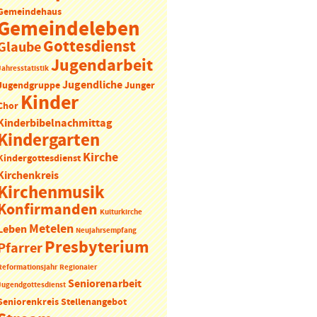
Gemeindehaus
Gemeindeleben
Gottesdienst
Glaube
Jugendarbeit
Jahresstatistik
Jugendliche
Jugendgruppe
Junger
Kinder
Chor
Kinderbibelnachmittag
Kindergarten
Kirche
Kindergottesdienst
Kirchenkreis
Kirchenmusik
Konfirmanden
Kulturkirche
Metelen
Leben
Neujahrsempfang
Presbyterium
Pfarrer
Reformationsjahr
Regionaler
Seniorenarbeit
Jugendgottesdienst
Seniorenkreis
Stellenangebot