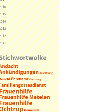
2016
2015
2014
2013
2012
2011
Stichwortwolke
Andacht
Ankündigungen
Ausbildung
Ehrenamt
Bericht
Evensong
Familiengottesdienst
Frauenhilfe
Frauenhilfe Metelen
Frauenhilfe
Ochtrup
Gemeinde