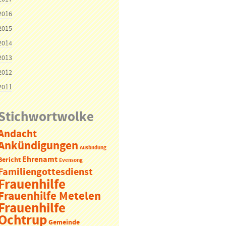
2016
2015
2014
2013
2012
2011
Stichwortwolke
Andacht
Ankündigungen
Ausbildung
Ehrenamt
Bericht
Evensong
Familiengottesdienst
Frauenhilfe
Frauenhilfe Metelen
Frauenhilfe
Ochtrup
Gemeinde