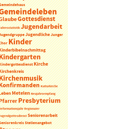
Gemeindehaus
Gemeindeleben
Gottesdienst
Glaube
Jugendarbeit
Jahresstatistik
Jugendliche
Jugendgruppe
Junger
Kinder
Chor
Kinderbibelnachmittag
Kindergarten
Kirche
Kindergottesdienst
Kirchenkreis
Kirchenmusik
Konfirmanden
Kulturkirche
Metelen
Leben
Neujahrsempfang
Presbyterium
Pfarrer
Reformationsjahr
Regionaler
Seniorenarbeit
Jugendgottesdienst
Seniorenkreis
Stellenangebot