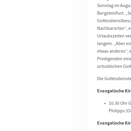
Sonntag im Augus
Burgsteinfurt. „S
Gottesdienstbesu
Nachbarorten“, er
Urlaubszeiten ve
langem. „Aber ei
etwas anderes“, 
Predigenden eine
ortsüblichen Got
Die Gottesdienste
Evangelische Ki
10.30 Uhr G
Philipps (O
Evangelische Ki