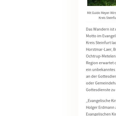
Mit Guido Meyer-Wirs
Kreis Steinf
Das Wandern ist d
Motto im Evangel
Kreis Steinfurt 
Horstmar-Laer, B
Ochtrup-Metelen 
Region erwartet 
ein unbekanntes 
an der Gottesdie
oder Gemeindehau
Gottesdienste zu
„Evangelische Ki
Holger Erdmann a
Evangelischen K