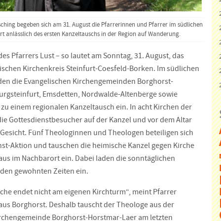
ching begeben sich am 31. August die Pfarrerinnen und Pfarrer im südlichen
urt anlässlich des ersten Kanzeltauschs in der Region auf Wanderung.
es Pfarrers Lust – so lautet am Sonntag, 31. August, das
ischen Kirchenkreis Steinfurt-Coesfeld-Borken. Im südlichen
laden die Evangelischen Kirchengemeinden Borghorst-
urgsteinfurt, Emsdetten, Nordwalde-Altenberge sowie
zu einem regionalen Kanzeltausch ein. In acht Kirchen der
die Gottesdienstbesucher auf der Kanzel und vor dem Altar
Gesicht. Fünf Theologinnen und Theologen beteiligen sich
nst-Aktion und tauschen die heimische Kanzel gegen Kirche
s im Nachbarort ein. Dabei laden die sonntäglichen
 den gewohnten Zeiten ein.
rche endet nicht am eigenen Kirchturm“, meint Pfarrer
us Borghorst. Deshalb tauscht der Theologe aus der
irchengemeinde Borghorst-Horstmar-Laer am letzten