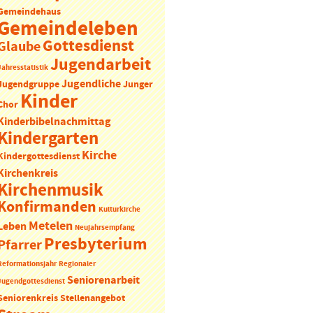
Gemeindehaus
Gemeindeleben
Gottesdienst
Glaube
Jugendarbeit
Jahresstatistik
Jugendliche
Jugendgruppe
Junger
Kinder
Chor
Kinderbibelnachmittag
Kindergarten
Kirche
Kindergottesdienst
Kirchenkreis
Kirchenmusik
Konfirmanden
Kulturkirche
Metelen
Leben
Neujahrsempfang
Presbyterium
Pfarrer
Reformationsjahr
Regionaler
Seniorenarbeit
Jugendgottesdienst
Seniorenkreis
Stellenangebot