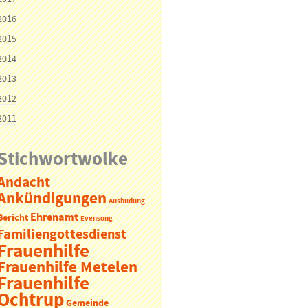
2016
2015
2014
2013
2012
2011
Stichwortwolke
Andacht
Ankündigungen
Ausbildung
Ehrenamt
Bericht
Evensong
Familiengottesdienst
Frauenhilfe
Frauenhilfe Metelen
Frauenhilfe
Ochtrup
Gemeinde