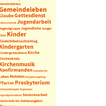
Gemeindehaus
Gemeindeleben
Gottesdienst
Glaube
Jugendarbeit
Jahresstatistik
Jugendliche
Jugendgruppe
Junger
Kinder
Chor
Kinderbibelnachmittag
Kindergarten
Kirche
Kindergottesdienst
Kirchenkreis
Kirchenmusik
Konfirmanden
Kulturkirche
Metelen
Leben
Neujahrsempfang
Presbyterium
Pfarrer
Reformationsjahr
Regionaler
Seniorenarbeit
Jugendgottesdienst
Seniorenkreis
Stellenangebot