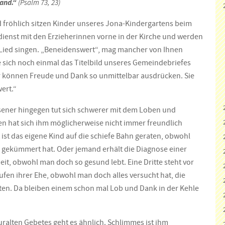
and.“
(Psalm 73, 23)
fröhlich sitzen Kinder unseres Jona-Kindergartens beim
ienst mit den Erzieherinnen vorne in der Kirche und werden
-Lied singen. „Beneidenswert“, mag mancher von Ihnen
 sich noch einmal das Titelbild unseres Gemeindebriefes
 können Freude und Dank so unmittelbar ausdrücken. Sie
ert.“
ener hingegen tut sich schwerer mit dem Loben und
n hat sich ihm möglicherweise nicht immer freundlich
ht ist das eigene Kind auf die schiefe Bahn geraten, obwohl
 gekümmert hat. Oder jemand erhält die ­Diagnose einer
it, obwohl man doch so gesund lebt. Eine Dritte steht vor
en ihrer Ehe, obwohl man doch alles versucht hat, die
ten. Da bleiben einem schon mal Lob und Dank in der Kehle
uralten Gebetes geht es ähnlich. Schlimmes ist ihm