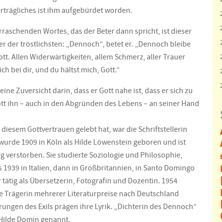
rträgliches ist ihm aufgebürdet worden.
raschenden Wortes, das der Beter dann spricht, ist dieser
er der tröstlichsten: „Dennoch“, betet er. „Dennoch bleibe
 Gott. Allen Widerwärtigkeiten, allem Schmerz, aller Trauer
ch bei dir, und du hältst mich, Gott.“
eine Zuversicht darin, dass er Gott nahe ist, dass er sich zu
ott ihn – auch in den Abgründen des Lebens – an seiner Hand
t diesem Gottvertrauen gelebt hat, war die Schriftstellerin
wurde 1909 in Köln als Hilde Löwenstein geboren und ist
g verstorben. Sie studierte Soziologie und Philosophie,
s 1939 in Italien, dann in Großbritannien, in Santo Domingo
tätig als Übersetzerin, Fotografin und Dozentin. 1954
re Trägerin mehrerer Literaturpreise nach Deutschland
rungen des Exils prägen ihre Lyrik. „Dichterin des Dennoch“
Hilde Domin genannt.