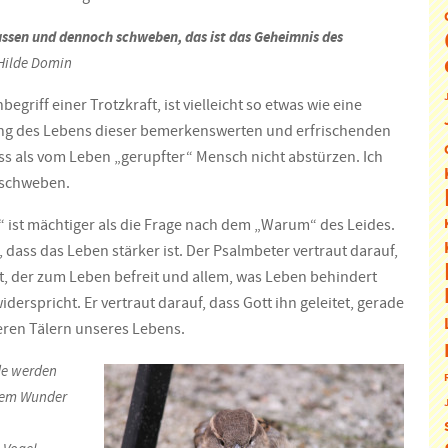
assen und dennoch schweben, das ist das Geheimnis des
Hilde Domin
nbegriff einer Trotzkraft, ist vielleicht so etwas wie eine
 des Lebens dieser bemerkenswerten und erfrischenden
uss als vom Leben „gerupfter“ Mensch nicht abstürzen. Ich
 schweben.
 ist mächtiger als die Frage nach dem „Warum“ des Leides.
t, dass das Leben stärker ist. Der Psalmbeter vertraut darauf,
st, der zum Leben befreit und allem, was Leben behindert
iderspricht. Er vertraut darauf, dass Gott ihn geleitet, gerade
teren Tälern unseres Lebens.
de werden
dem Wunder