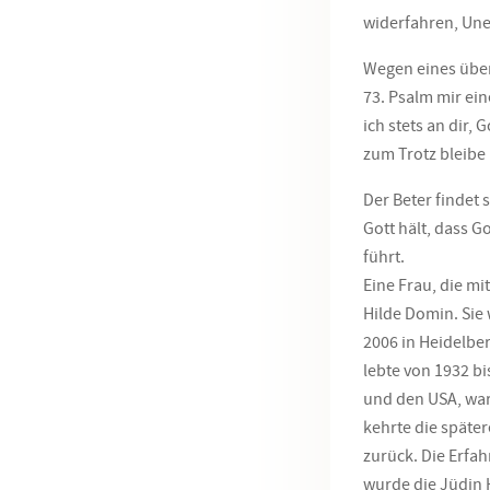
widerfahren, Une
Wegen eines über
73. Psalm mir ein
ich stets an dir,
zum Trotz bleibe i
Der Beter findet s
Gott hält, dass G
führt.
Eine Frau, die mi
Hilde Domin. Sie 
2006 in Heidelber
lebte von 1932 bi
und den USA, war 
kehrte die späte
zurück. Die Erfah
wurde die Jüdin 