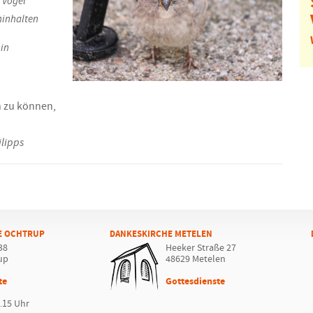
 Vogel
hinhalten
in
 zu können,
ilipps
E OCHTRUP
DANKESKIRCHE METELEN
38
Heeker Straße 27
up
48629 Metelen
te
Gottesdienste
.15 Uhr