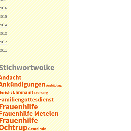
2016
2015
2014
2013
2012
2011
Stichwortwolke
Andacht
Ankündigungen
Ausbildung
Ehrenamt
Bericht
Evensong
Familiengottesdienst
Frauenhilfe
Frauenhilfe Metelen
Frauenhilfe
Ochtrup
Gemeinde