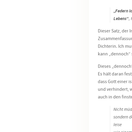
„Federn l
Lebens“
,
Dieser Satz, der I
Zusammenfassung
Dichterin. Ich m
kann „dennoch“
Dieses „dennoch“
Es hält daran fes
dass Gott einer i
und verhindert, w
auch in den fins
Nicht mü
sondern 
leise